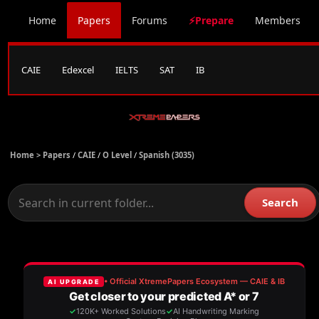
Home
Papers
Forums
⚡Prepare
Members
CAIE
Edexcel
IELTS
SAT
IB
Home >
Papers
/
CAIE
/
O Level
/
Spanish (3035)
Search