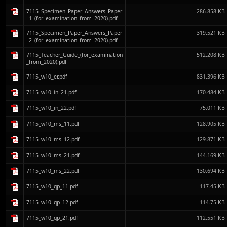
7115_Specimen_Paper_Answers_Paper
286.858 KB
_1_(for_examination_from_2020).pdf
7115_Specimen_Paper_Answers_Paper
319.521 KB
_2_(for_examination_from_2020).pdf
7115_Teacher_Guide_(for_examination
512.208 KB
_from_2020).pdf
7115_w10_er.pdf
831.396 KB
7115_w10_in_21.pdf
170.484 KB
7115_w10_in_22.pdf
75.011 KB
7115_w10_ms_11.pdf
128.905 KB
7115_w10_ms_12.pdf
129.871 KB
7115_w10_ms_21.pdf
144.169 KB
7115_w10_ms_22.pdf
130.694 KB
7115_w10_qp_11.pdf
117.45 KB
7115_w10_qp_12.pdf
114.75 KB
7115_w10_qp_21.pdf
112.551 KB