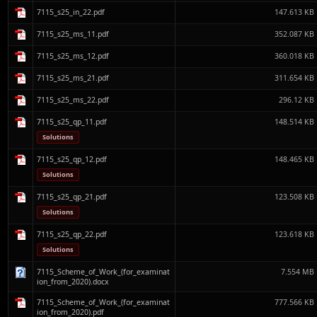
7115_s25_in_22.pdf
147.613 KB
7115_s25_ms_11.pdf
352.087 KB
7115_s25_ms_12.pdf
360.018 KB
7115_s25_ms_21.pdf
311.654 KB
7115_s25_ms_22.pdf
296.12 KB
7115_s25_qp_11.pdf
148.514 KB
Solutions
7115_s25_qp_12.pdf
148.465 KB
Solutions
7115_s25_qp_21.pdf
123.508 KB
Solutions
7115_s25_qp_22.pdf
123.618 KB
Solutions
7115_Scheme_of_Work_(for_examinat
7.554 MB
ion_from_2020).docx
7115_Scheme_of_Work_(for_examinat
777.566 KB
ion_from_2020).pdf