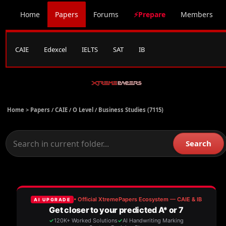
Home
Papers
Forums
⚡Prepare
Members
CAIE
Edexcel
IELTS
SAT
IB
Home >
Papers
/
CAIE
/
O Level
/
Business Studies (7115)
Search