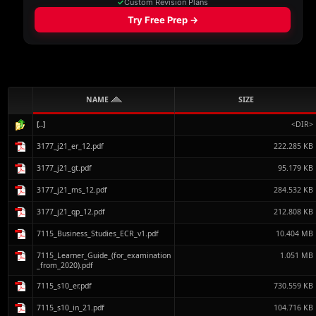
NAME
SIZE
[..]
<DIR>
3177_j21_er_12.pdf
222.285 KB
3177_j21_gt.pdf
95.179 KB
3177_j21_ms_12.pdf
284.532 KB
3177_j21_qp_12.pdf
212.808 KB
7115_Business_Studies_ECR_v1.pdf
10.404 MB
7115_Learner_Guide_(for_examination
1.051 MB
_from_2020).pdf
7115_s10_er.pdf
730.559 KB
7115_s10_in_21.pdf
104.716 KB